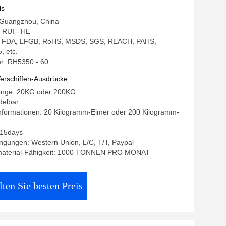
itsdauer
ls
: Guangzhou, China
 RUI - HE
ng: FDA, LFGB, RoHS, MSDS, SGS, REACH, PAHS,
, etc.
r: RH5350 - 60
erschiffen-Ausdrücke
enge: 20KG oder 200KG
delbar
nformationen: 20 Kilogramm-Eimer oder 200 Kilogramm-
- 15days
ngungen: Western Union, L/C, T/T, Paypal
material-Fähigkeit: 1000 TONNEN PRO MONAT
lten Sie besten Preis