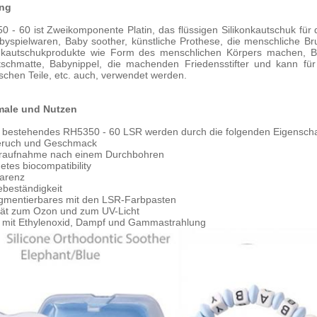
ng
 - 60 ist Zweikomponente Platin, das flüssigen Silikonkautschuk für d
abyspielwaren, Baby soother, künstliche Prothese, die menschliche 
onkautschukprodukte wie Form des menschlichen Körpers machen, BHa
utschmatte, Babynippel, die machenden Friedensstifter und kann fü
ischen Teile, etc. auch, verwendet werden.
ale und Nutzen
s bestehendes RH5350 - 60 LSR werden durch die folgenden Eigenscha
eruch und Geschmack
raufnahme nach einem Durchbohren
tes biocompatibility
arenz
beständigkeit
igmentierbares mit den LSR-Farbpasten
ität zum Ozon und zum UV-Licht
ar mit Ethylenoxid, Dampf und Gammastrahlung