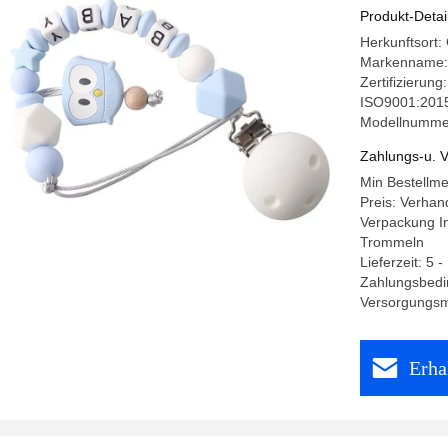
Haltbarke
Produkt-Detai
Herkunftsort
Markenname:
Zertifizieru
ISO9001:2015
Modellnumme
Zahlungs-u. V
Min Bestellm
Preis: Verhan
Verpackung I
Trommeln
Lieferzeit: 5 
Zahlungsbedi
Versorgungs
Erha