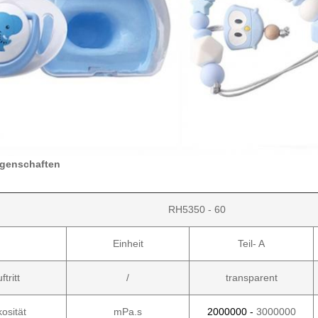
igenschaften
RH5350 - 60
Einheit
Teil- A
ftritt
/
transparent
kosität
mPa.s
2000000 -
3000000