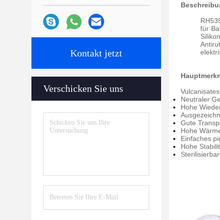
Beschreibu
RH5350
für B
Silik
Antir
Kontakt jetzt
elektr
Hauptmerkm
Verschicken Sie uns
Vulcanisate
Neutraler G
Hohe Wiede
Ausgezeichne
Gute Transp
Hohe Wärme
Einfaches p
Hohe Stabil
Sterilisierb