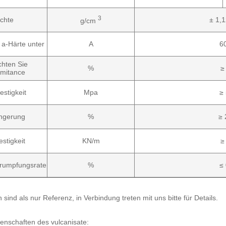
3
ichte
± 1,1
g/cm
 a-Härte unter
A
6
chten Sie
%
≥
mitance
estigkeit
Mpa
≥ 
ngerung
%
≥ 
estigkeit
KN/m
≥
rumpfungsrate
%
≤ 
 sind als nur Referenz, in Verbindung treten mit uns bitte für Details.
enschaften des vulcanisate: