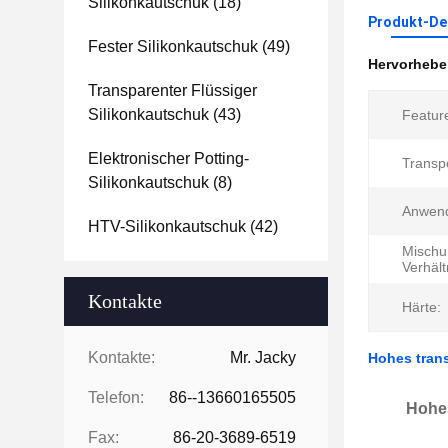
Silikonkautschuk
(18)
Produkt-Det
Fester Silikonkautschuk
(49)
Hervorheb
Transparenter Flüssiger
Silikonkautschuk
(43)
Featur
Elektronischer Potting-
Transpo
Silikonkautschuk
(8)
Anwen
HTV-Silikonkautschuk
(42)
Mischu
Verhält
Kontakte
Härte:
Kontakte:
Mr. Jacky
Hohes tran
Telefon:
86--13660165505
Hohes
Fax:
86-20-3689-6519