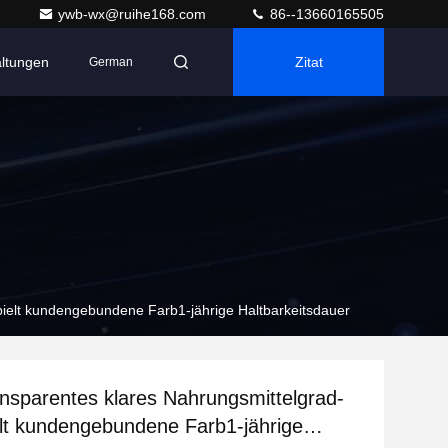
ywb-wx@ruihe168.com
86--13660165505
altungen
Zitat
German
ielt kundengebundene Farb1-jährige Haltbarkeitsdauer
nsparentes klares Nahrungsmittelgrad-
lt kundengebundene Farb1-jährige