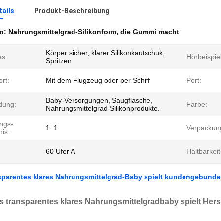
ails
Produkt-Beschreibung
en:
Nahrungsmittelgrad-Silikonform
,
die Gummi macht
Körper sicher, klarer Silikonkautschuk,
es:
Hörbeispiel
Spritzen
rt:
Mit dem Flugzeug oder per Schiff
Port:
Baby-Versorgungen, Saugflasche,
dung:
Farbe:
Nahrungsmittelgrad-Silikonprodukte.
ngs-
1: 1
Verpackun
nis:
60 Ufer A
Haltbarkei
sparentes klares Nahrungsmittelgrad-Baby spielt kundengebunden
 transparentes klares Nahrungsmittelgradbaby spielt Herste