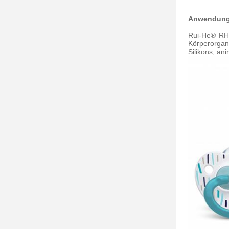
Anwendun
Rui-He® RH53
Körperorgan
Silikons, an