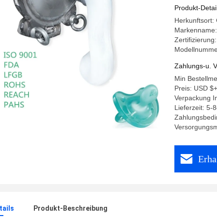
Temperat
Produkt-Detai
Herkunftsort
Markenname:
Zertifizieru
Modellnumme
Zahlungs-u. V
Min Bestellm
Preis: USD $
Verpackung I
Lieferzeit: 5-
Zahlungsbedin
Versorgungsm
Erha
ails
Produkt-Beschreibung