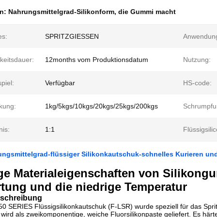
en:
Nahrungsmittelgrad-Silikonform
,
die Gummi macht
es:
SPRITZGIESSEN
Anwendun
keitsdauer:
12months vom Produktionsdatum
Nutzung:
piel:
Verfügbar
HS-code:
kung:
1kg/5kgs/10kgs/20kgs/25kgs/200kgs
Schrumpfu
nis:
1:1
Flüssigsili
gsmittelgrad-flüssiger Silikonkautschuk-schnelles Kurieren und
ge Materialeigenschaften von Silikongu
tung und die niedrige Temperatur
schreibung
 SERIES Flüssigsilikonkautschuk (F-LSR) wurde speziell für das Sprit
wird als zweikomponentige, weiche Fluorsilikonpaste geliefert. Es härt