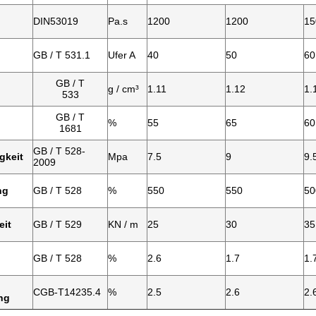
DIN53019
Pa.s
1200
1200
15
GB / T 531.1
Ufer A
40
50
60
GB / T
g / cm³
1.11
1.12
1.
533
GB / T
%
55
65
60
1681
GB / T 528-
igkeit
Mpa
7.5
9
9.
2009
ng
GB / T 528
%
550
550
50
eit
GB / T 529
KN / m
25
30
35
GB / T 528
%
2.6
1.7
1.
CGB-T14235.4
%
2.5
2.6
2.
ng