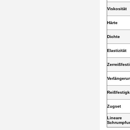
Viskosität
Härte
Dichte
Elastizität
Zerreißfest
Verlängeru
Reißfestigk
Zugset
Lineare
Schrumpfu