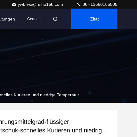
ywb-wx@ruihe168.com
86--13660165505
altungen
Zitat
German
hnelles Kurieren und niedrige Temperatur
ungsmittelgrad-flüssiger
utschuk-schnelles Kurieren und niedrige