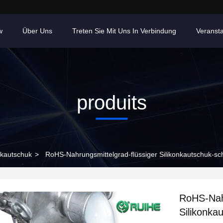
w
Über Uns
Treten Sie Mit Uns In Verbindung
Veranst
produits
nkautschuk
>
RoHS-Nahrungsmittelgrad-flüssiger Silikonkautschuk-sc
RoHS-Nahr
Silikonka