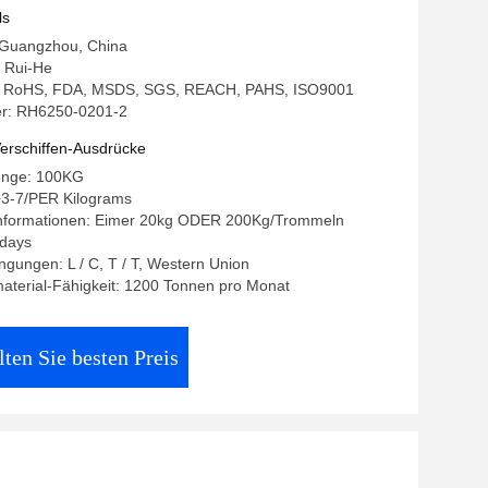
ur
ls
: Guangzhou, China
 Rui-He
ng: RoHS, FDA, MSDS, SGS, REACH, PAHS, ISO9001
r: RH6250-0201-2
erschiffen-Ausdrücke
enge: 100KG
+3-7/PER Kilograms
nformationen: Eimer 20kg ODER 200Kg/Trommeln
8days
gungen: L / C, T / T, Western Union
aterial-Fähigkeit: 1200 Tonnen pro Monat
lten Sie besten Preis