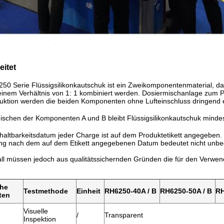
eitet
50 Serie Flüssigsilikonkautschuk ist ein Zweikomponentenmaterial, das a
n einem Verhältnis von 1: 1 kombiniert werden.
Dosiermischanlage zum 
duktion werden die beiden Komponenten ohne Lufteinschluss dringend
ischen der Komponenten A und B
bleibt
Flüssigsilikonkautschuk
mindes
altbarkeitsdatum jeder Charge ist auf dem Produktetikett angegeben.
ng nach dem auf dem Etikett angegebenen Datum bedeutet nicht unbed
all müssen jedoch aus qualitätssichernden Gründen die für den Verwe
che
Testmethode
Einheit
RH6250-40A / B
RH6250-50A / B
RH
ten
Visuelle
/
Transparent
Inspektion