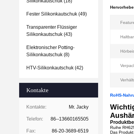
Silikonkautschuk
(18)
Hervorheb
Fester Silikonkautschuk
(49)
Featur
Transparenter Flüssiger
Silikonkautschuk
(43)
Haltbar
Elektronischer Potting-
Hörbeis
Silikonkautschuk
(8)
Verpac
HTV-Silikonkautschuk
(42)
Verhält
Kontakte
RoHS-Nahrun
Wichti
Kontakte:
Mr. Jacky
Aushär
Telefon:
86--13660165505
Produktbe
Ruihe RH6250
Fax:
86-20-3689-6519
Das Produkt 