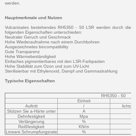
werden.
Hauptmerkmale und Nutzen
Vulcanisates bestehendes RH5350 - 50 LSR werden durch die
folgenden Eigenschaften unterschieden:
Neutraler Geruch und Geschmack
Hohe Wiederaufnahme nach einem Durchbohren
Ausgezeichnetes biocompatibility
Gute Transparenz
Hohe Wärmebeständigkeit
Einfaches pigmentierbares mit den LSR-Farbpasten
Hohe Stabilität zum Ozon und zum UV-Licht
Sterilisierbar mit Ethylenoxid, Dampf und Gammastrahlung
Typische Eigenschaften
RH5350 - 50
Einheit
Tei
Auftritt
/
lichtdu
Stützen Sie a-Härte unter
A
Dehnfestigkeit
Mpa
Verlängerung
%
Reißfestigkeit
KN/m
Lineare Schrumpfungsrate
%