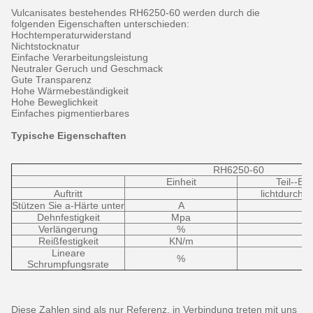
Vulcanisates bestehendes RH6250-60 werden durch die
folgenden Eigenschaften unterschieden:
Hochtemperaturwiderstand
Nichtstocknatur
Einfache Verarbeitungsleistung
Neutraler Geruch und Geschmack
Gute Transparenz
Hohe Wärmebeständigkeit
Hohe Beweglichkeit
Einfaches pigmentierbares
Typische Eigenschaften
RH6250-60
Einheit
Teil--EIn
Auftritt
lichtdurchlä
Stützen Sie a-Härte unter
A
Dehnfestigkeit
Mpa
Verlängerung
%
Reißfestigkeit
KN/m
Lineare
%
Schrumpfungsrate
Diese Zahlen sind als nur Referenz, in Verbindung treten mit uns