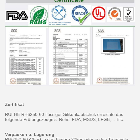
Zertifikat
RUI-HE RH6250-60 flüssiger Silikonkautschuk erreichte das
folgende Prüfungszeugnis: Rohs, FDA, MSDS, LFGB,….Etc.
Verpacken u. Lagerung
RH6250-60 A/B ist in den Eimern 20kgs oder in den Trommeln