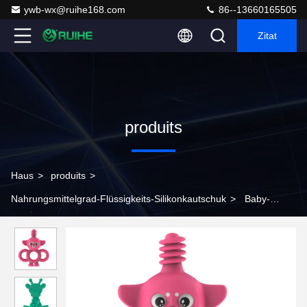
ywb-wx@ruihe168.com
86--13660165505
Zitat
produits
Haus
>
produits
>
Nahrungsmittelgrad-Flüssigkeits-Silikonkautschuk
>
Baby-
Nippel-Nahrungsmittelgrad-Form, die Silikonkautschuk-Probe zur
Verfügung stellt