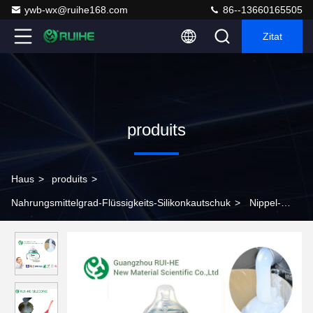
ywb-wx@ruihe168.com
86--13660165505
Zitat
produits
Haus
>
produits
>
Nahrungsmittelgrad-Flüssigkeits-Silikonkautschuk
>
Nippel-
flüssiger Silikonkautschuk-Nahrungsmittelgrad RH6250 - hohe
Transparenz 40