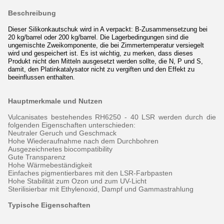
Beschreibung
Dieser Silikonkautschuk wird in A verpackt: B-Zusammensetzung bei
20 kg/barrel oder 200 kg/barrel. Die Lagerbedingungen sind die
ungemischte Zweikomponente, die bei Zimmertemperatur versiegelt
wird und gespeichert ist. Es ist wichtig, zu merken, dass dieses
Produkt nicht den Mitteln ausgesetzt werden sollte, die N, P und S,
damit, den Platinkatalysator nicht zu vergiften und den Effekt zu
beeinflussen enthalten.
Hauptmerkmale und Nutzen
Vulcanisates bestehendes RH6250 - 40 LSR werden durch die
folgenden Eigenschaften unterschieden:
Neutraler Geruch und Geschmack
Hohe Wiederaufnahme nach dem Durchbohren
Ausgezeichnetes biocompatibility
Gute Transparenz
Hohe Wärmebeständigkeit
Einfaches pigmentierbares mit den LSR-Farbpasten
Hohe Stabilität zum Ozon und zum UV-Licht
Sterilisierbar mit Ethylenoxid, Dampf und Gammastrahlung
Typische Eigenschaften