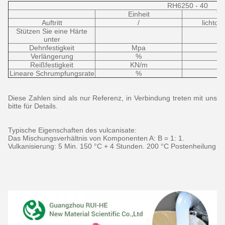
RH6250 - 40
Einheit
Tei
Auftritt
/
lichtdu
Stützen Sie eine Härte
unter
Dehnfestigkeit
Mpa
Verlängerung
%
Reißfestigkeit
KN/m
Lineare Schrumpfungsrate
%
Diese Zahlen sind als nur Referenz, in Verbindung treten mit uns
bitte für Details.
Typische Eigenschaften des vulcanisate:
Das Mischungsverhältnis von Komponenten A: B = 1: 1.
Vulkanisierung: 5 Min. 150 °C + 4 Stunden. 200 °C Postenheilung