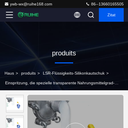
ywb-wx@ruihe168.com
86--13660165505
Zitat
produits
Haus
>
produits
>
LSR-Flüssigkeits-Silikonkautschuk
>
Einspritzung, die spezielle transparente Nahrungsmittelgrad-
Haut-sichere flüssige Silikonkautschuk-Lieferanten formt