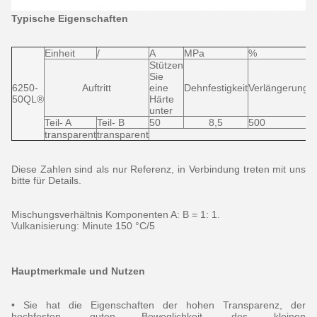
Typische Eigenschaften
Einheit
/
A
MPa
%
K
Stützen
Sie
6250-
Auftritt
eine
Dehnfestigkeit
Verlängerung
R
50QL®
Härte
unter
Teil- A
Teil- B
50
8,5
500
2
transparent
transparent
Diese Zahlen sind als nur Referenz, in Verbindung treten mit uns
bitte für Details.
Mischungsverhältnis Komponenten A: B = 1: 1.
Vulkanisierung: Minute 150 °C/5
Hauptmerkmale und Nutzen
• Sie hat die Eigenschaften der hohen Transparenz, der
hochfesten, guten Beweglichkeit, des kleinen