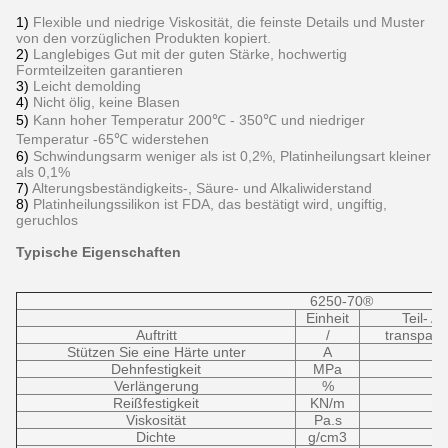
1)
Flexible und niedrige Viskosität, die feinste Details und Muster
von den vorzüglichen Produkten kopiert.
2)
Langlebiges Gut mit der guten Stärke, hochwertig
Formteilzeiten garantieren
3)
Leicht demolding
4)
Nicht ölig, keine Blasen
5)
Kann hoher Temperatur 200℃ - 350℃ und niedriger
Temperatur -65℃ widerstehen
6)
Schwindungsarm weniger als ist 0,2%, Platinheilungsart kleiner
als 0,1%
7)
Alterungsbeständigkeits-, Säure- und Alkaliwiderstand
8)
Platinheilungssilikon ist FDA, das bestätigt wird, ungiftig,
geruchlos
Typische Eigenschaften
6250-70®
Einheit
Teil- A
Auftritt
/
transpare
Stützen Sie eine Härte unter
A
Dehnfestigkeit
MPa
Verlängerung
%
Reißfestigkeit
KN/m
Viskosität
Pa.s
Dichte
g/cm3