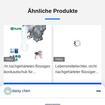
Ähnliche Produkte
Video
Video
Nicht nachgehärtetes flüssiges
Lebensmittelechter, nicht
Silikonkautschuk für
nachgehärteter flüssiger
Babyprodukte und
Silikonkautschuk für
Lebensmittelkontaktanwendungen
Babyprodukte und
s
Erhalten Sie besten Preis
Erhalten Sie besten Preis
Lebensmittelkontaktteile
daisy chen