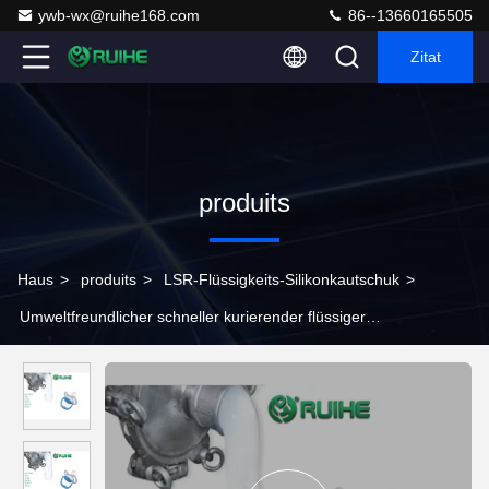
ywb-wx@ruihe168.com
86--13660165505
Zitat
produits
Haus
>
produits
>
LSR-Flüssigkeits-Silikonkautschuk
>
Umweltfreundlicher schneller kurierender flüssiger
Silikonkautschuk für Friedensstifter