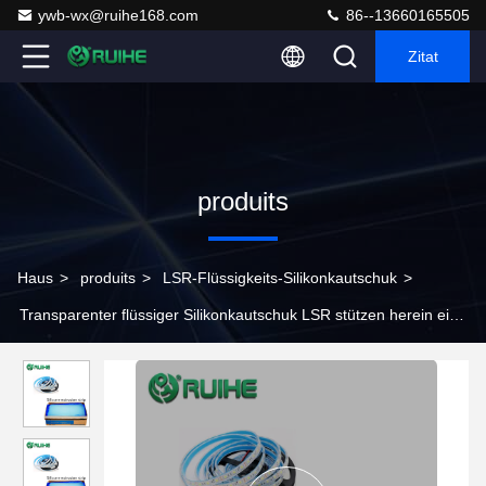
ywb-wx@ruihe168.com
86--13660165505
Zitat
produits
Haus
>
produits
>
LSR-Flüssigkeits-Silikonkautschuk
>
Transparenter flüssiger Silikonkautschuk LSR stützen herein eine
Härte von 30 bis 80 in den Profilen, Abschnitte, Streifen, Schnur
unter