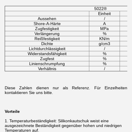
5022®
Einheit
Aussehen
/
t
Shore-A-Härte
A
Zugfestigkeit
MPa
Verlängerung
%
Reißfestigkeit
KN/m
Dichte
g/cm3
Lichtdurchlässigkeit
/
Widerstandsfähigkeit
%
Zugfest
%
Linienschrumpfung
%
Verhältnis
/
Diese Zahlen dienen nur als Referenz. Für Einzelheiten
kontaktieren Sie uns bitte.
Vorteile
1. Temperaturbeständigkeit: Silikonkautschuk weist eine
ausgezeichnete Beständigkeit gegenüber hohen und niedrigen
Temperaturen auf.