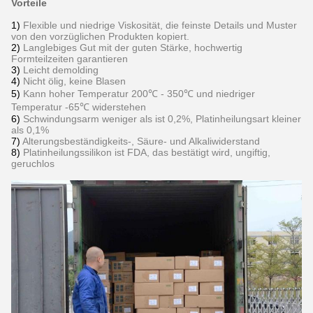
Vorteile
1)
Flexible und niedrige Viskosität, die feinste Details und Muster
von den vorzüglichen Produkten kopiert.
2)
Langlebiges Gut mit der guten Stärke, hochwertig
Formteilzeiten garantieren
3)
Leicht demolding
4)
Nicht ölig, keine Blasen
5)
Kann hoher Temperatur 200℃ - 350℃ und niedriger
Temperatur -65℃ widerstehen
6)
Schwindungsarm weniger als ist 0,2%, Platinheilungsart kleiner
als 0,1%
7)
Alterungsbeständigkeits-, Säure- und Alkaliwiderstand
8)
Platinheilungssilikon ist FDA, das bestätigt wird, ungiftig,
geruchlos