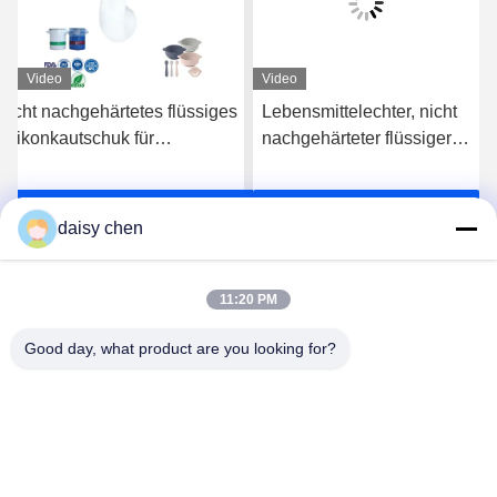
Video
Video
Nicht nachgehärtetes flüssiges
Lebensmittelechter, nicht
Silikonkautschuk für
nachgehärteter flüssiger
Babyprodukte und
Silikonkautschuk für
Lebensmittelkontaktanwendungen
Babyprodukte und
s
Erhalten Sie besten Preis
Erhalten Sie besten Preis
Lebensmittelkontaktteile
daisy chen
11:20 PM
Good day, what product are you looking for?
Guangzhou Ruihe New Material Technology
Co., Ltd
ywb-wx@ruihe168.com