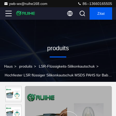
ywb-wx@ruihe168.com
86--13660165505
Zitat
produits
Haus
>
produits
>
LSR-Flüssigkeits-Silikonkautschuk
>
Hochfester LSR flüssiger Silikonkautschuk MSDS PAHS für Baby-
Produkte