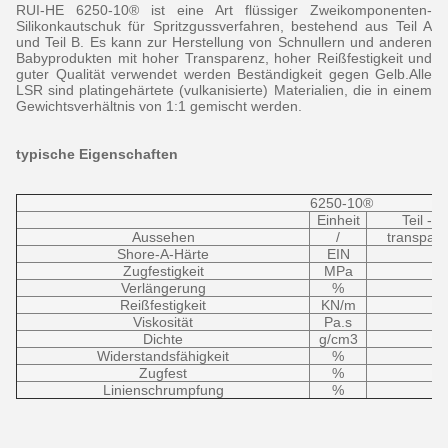
RUI-HE 6250-10® ist eine Art flüssiger Zweikomponenten-
Silikonkautschuk für Spritzgussverfahren, bestehend aus Teil A
und Teil B. Es kann zur Herstellung von Schnullern und anderen
Babyprodukten mit hoher Transparenz, hoher Reißfestigkeit und
guter Qualität verwendet werden Beständigkeit gegen Gelb.Alle
LSR sind platingehärtete (vulkanisierte) Materialien, die in einem
Gewichtsverhältnis von 1:1 gemischt werden.
typische Eigenschaften
6250-10®
Einheit
Teil - A
Aussehen
/
transpare
Shore-A-Härte
EIN
Zugfestigkeit
MPa
Verlängerung
%
Reißfestigkeit
KN/m
Viskosität
Pa.s
Dichte
g/cm3
Widerstandsfähigkeit
%
Zugfest
%
Linienschrumpfung
%