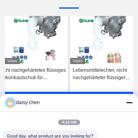
Video
Video
Nicht nachgehärtetes flüssiges
Lebensmittelechter, nicht
Silikonkautschuk für
nachgehärteter flüssiger
Babyprodukte und
Silikonkautschuk für
Lebensmittelkontaktanwendungen
Babyprodukte und
s
Erhalten Sie besten Preis
Erhalten Sie besten Preis
Lebensmittelkontaktteile
daisy chen
4:24 AM
Good day, what product are you looking for?