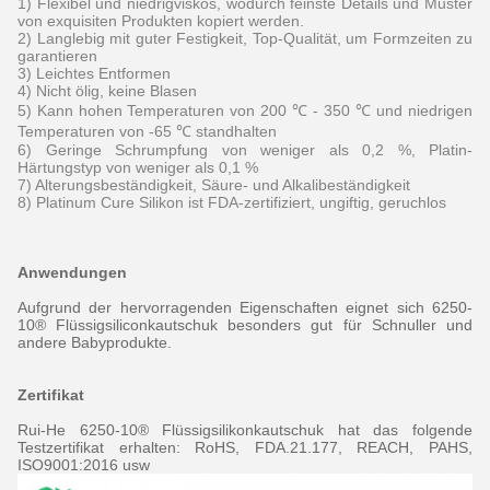
1) Flexibel und niedrigviskos, wodurch feinste Details und Muster
von exquisiten Produkten kopiert werden.
2) Langlebig mit guter Festigkeit, Top-Qualität, um Formzeiten zu
garantieren
3) Leichtes Entformen
4) Nicht ölig, keine Blasen
5) Kann hohen Temperaturen von 200 ℃ - 350 ℃ und niedrigen
Temperaturen von -65 ℃ standhalten
6) Geringe Schrumpfung von weniger als 0,2 %, Platin-
Härtungstyp von weniger als 0,1 %
7) Alterungsbeständigkeit, Säure- und Alkalibeständigkeit
8) Platinum Cure Silikon ist FDA-zertifiziert, ungiftig, geruchlos
Anwendungen
Aufgrund der hervorragenden Eigenschaften eignet sich 6250-
10® Flüssigsiliconkautschuk besonders gut für Schnuller und
andere Babyprodukte.
Zertifikat
Rui-He 6250-10® Flüssigsilikonkautschuk hat das folgende
Testzertifikat erhalten: RoHS, FDA.21.177, REACH, PAHS,
ISO9001:2016 usw