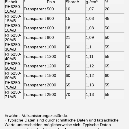
Einheit
/
Pa.s
ShoreA
g-/cm³
%
RH6250-
Transparent
500
10
1,07
20
10A/B
RH6250-
Transparent
600
15
1,08
45
15A/B
RH6250-
Transparent
600
18
1,08
50
18A/B
RH6250-
Transparent
800
21
1,09
50
20A/B
RH6250-
Transparent
1000
30
1,1
55
30A/B
RH6250-
Transparent
1200
40
1,11
55
40A/B
RH6250-
Transparent
1200
50
1,12
65
50A/B
RH6250-
Transparent
1500
60
1,12
60
60A/B
RH6250-
Transparent
2000
65
1,13
55
70A/B
RH6250-
Transparent
2500
70
1,13
55
71A/B
Erwähnt: Vulkanisierungszustände:
· Typische Daten sind durchschnittliche Daten und tatsächliche
Werte unterscheiden möglicherweise sich. Typische Daten