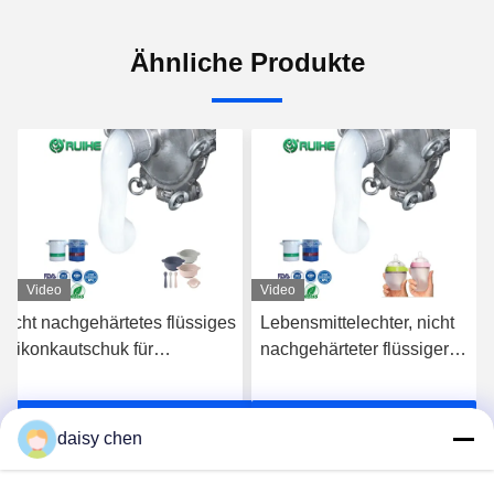
Ähnliche Produkte
Video
Video
Nicht nachgehärtetes flüssiges
Lebensmittelechter, nicht
Silikonkautschuk für
nachgehärteter flüssiger
Babyprodukte und
Silikonkautschuk für
Lebensmittelkontaktanwendungen
Babyprodukte und
s
Erhalten Sie besten Preis
Erhalten Sie besten Preis
Lebensmittelkontaktteile
daisy chen