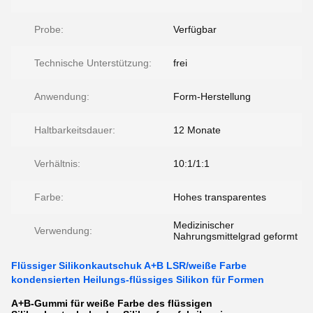
Probe:
Verfügbar
Technische Unterstützung:
frei
Anwendung:
Form-Herstellung
Haltbarkeitsdauer:
12 Monate
Verhältnis:
10:1/1:1
Farbe:
Hohes transparentes
Medizinischer
Verwendung:
Nahrungsmittelgrad geformt
Flüssiger Silikonkautschuk A+B LSR/weiße Farbe
kondensierten Heilungs-flüssiges Silikon für Formen
A+B-Gummi für weiße Farbe des flüssigen