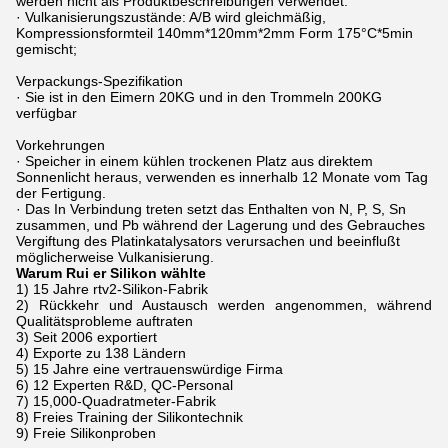
werden nicht als Produktbeschreibungen verwendet.
· Vulkanisierungszustände: A/B wird gleichmäßig,
Kompressionsformteil 140mm*120mm*2mm Form 175°C*5min
gemischt;
Verpackungs-Spezifikation
· Sie ist in den Eimern 20KG und in den Trommeln 200KG
verfügbar
Vorkehrungen
· Speicher in einem kühlen trockenen Platz aus direktem
Sonnenlicht heraus, verwenden es innerhalb 12 Monate vom Tag
der Fertigung.
· Das In Verbindung treten setzt das Enthalten von N, P, S, Sn
zusammen, und Pb während der Lagerung und des Gebrauches
Vergiftung des Platinkatalysators verursachen und beeinflußt
möglicherweise Vulkanisierung.
Warum Rui er Silikon wählte
1) 15 Jahre rtv2-Silikon-Fabrik
2) Rückkehr und Austausch werden angenommen, während
Qualitätsprobleme auftraten
3) Seit 2006 exportiert
4) Exporte zu 138 Ländern
5) 15 Jahre eine vertrauenswürdige Firma
6) 12 Experten R&D, QC-Personal
7) 15,000-Quadratmeter-Fabrik
8) Freies Training der Silikontechnik
9) Freie Silikonproben