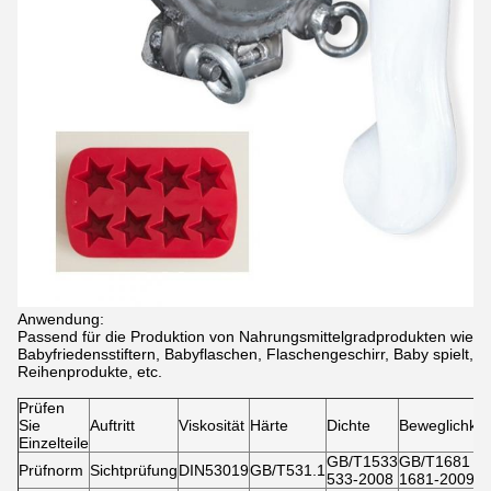
Anwendung:
Passend für die Produktion von Nahrungsmittelgradprodukten wie
Babyfriedensstiftern, Babyflaschen, Flaschengeschirr, Baby spielt,
Reihenprodukte, etc.
Prüfen
Sie
Auftritt
Viskosität
Härte
Dichte
Beweglichkei
Einzelteile
GB/T1533
GB/T1681
Prüfnorm
Sichtprüfung
DIN53019
GB/T531.1
533-2008
1681-2009