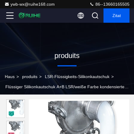
ywb-wx@ruihe168.com
86--13660165505
Zitat
produits
Haus
>
produits
>
LSR-Flüssigkeits-Silikonkautschuk
>
Flüssiger Silikonkautschuk A+B LSR/weiße Farbe kondensierten
Heilungs-flüssiges Silikon für Formen