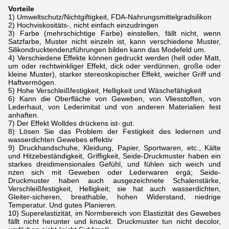
Vorteile
1) Umweltschutz/Nichtgiftigkeit, FDA-Nahrungsmittelgradsilikon
2) Hochviskositäts-, nicht einfach einzudringen
3) Farbe (mehrschichtige Farbe) einstellen, fällt nicht, wenn
Satzfarbe, Muster nicht einzeln ist, kann verschiedene Muster,
Silikondrucktendenzführungen bilden kann das Modefeld um.
4) Verschiedene Effekte können gedruckt werden (hell oder Matt,
um oder rechtwinkliger Effekt, dick oder verdünnen, große oder
kleine Muster), starker stereoskopischer Effekt, weicher Griff und
Haftvermögen.
5) Hohe Verschleißfestigkeit, Helligkeit und Wäschefähigkeit
6) Kann die Oberfläche von Geweben, von Vliesstoffen, von
Lederhaut, von Lederimitat und von anderen Materialien fest
anhaften.
7) Der Effekt Wolldes drückens ist- gut.
8) Lösen Sie das Problem der Festigkeit des ledernen und
wasserdichten Gewebes effektiv
9) Druckhandschuhe, Kleidung, Papier, Sportwaren, etc., Kälte
und Hitzebeständigkeit, Griffigkeit, Seide-Druckmuster haben ein
starkes dreidimensionales Gefühl, und fühlen sich weich und
nzen sich mit Geweben oder Lederwaren ergä; Seide-
Druckmuster haben auch ausgezeichnete Schalenstärke,
Verschleißfestigkeit, Helligkeit; sie hat auch wasserdichten,
Gleiter-sicheren, breathable, hohen Widerstand, niedrige
Temperatur. Und gutes Planieren.
10) Superelastizität, im Normbereich von Elastizität des Gewebes
fällt nicht herunter und knackt. Druckmuster tun nicht decolor,