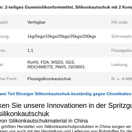
en:
2-teiliges Gummisilikonformmittel
,
Silikonkautschuk mit 2 Ko
piel:
Verfügbar
HS-code:
kung:
1kg/5kgs/10kgs/20kgs/25kgs/200kgs
Schrumpfu
nis:
1:1
Flüssigsili
RoHS, FDA, MSDS, SGS,
at:
Leistung:
REICHWEITE, PAHS, ISO9001.
che Form:
Flüssigsiliconkautschuk
R- u. d-Mit
wei Teil flüssiger Silikonkautschuk-beständig gegen Chemikalien
en Sie unsere Innovationen in der Spritzg
silikonkautschuk
 von Silikonkautschukmaterial in China
r größten Hersteller von Silikonkautschukprodukten in China sorgen wir
igen uns auch mit der Herstellung und Lieferung von Rohstoffen für di