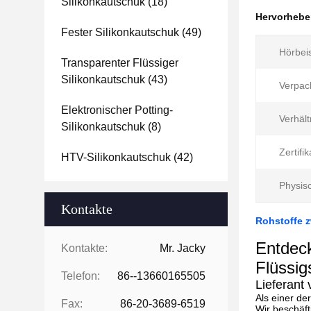
Silikonkautschuk
(18)
Hervorheb
Fester Silikonkautschuk
(49)
Hörbeis
Transparenter Flüssiger
Silikonkautschuk
(43)
Verpac
Elektronischer Potting-
Verhält
Silikonkautschuk
(8)
Zertifik
HTV-Silikonkautschuk
(42)
Physis
Kontakte
Rohstoffe z
Entdeck
Kontakte:
Mr. Jacky
Flüssig
Telefon:
86--13660165505
Lieferant
Als einer de
Fax:
86-20-3689-6519
Wir beschäft