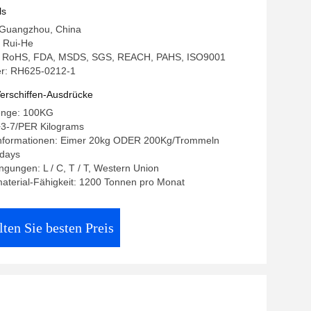
ls
: Guangzhou, China
 Rui-He
ng: RoHS, FDA, MSDS, SGS, REACH, PAHS, ISO9001
r: RH625-0212-1
erschiffen-Ausdrücke
enge: 100KG
+3-7/PER Kilograms
nformationen: Eimer 20kg ODER 200Kg/Trommeln
8days
gungen: L / C, T / T, Western Union
aterial-Fähigkeit: 1200 Tonnen pro Monat
lten Sie besten Preis