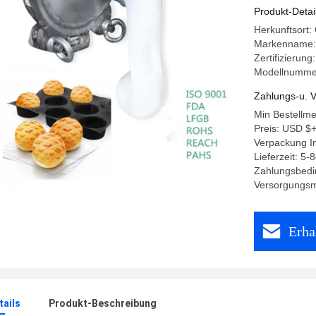
Produkt-Detai
Herkunftsort
Markenname:
Zertifizieru
Modellnumme
Zahlungs-u. V
Min Bestellm
Preis: USD $
Verpackung I
Lieferzeit: 5-
Zahlungsbedin
Versorgungsm
Erha
ails
Produkt-Beschreibung