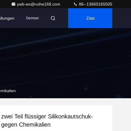
ywb-wx@ruihe168.com
86--13660165505
altungen
Zitat
German
emikalien
zwei Teil flüssiger Silikonkautschuk-
 gegen Chemikalien