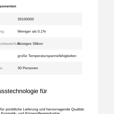
mponenten
39100000
ng:
Weniger als 0,1%
conkautschuk:
flüssiges Silikon
große Temperaturspannefähigkeiten
te:
30 Personen
usstechnologie für
 für pünktliche Lieferung und hervorragende Qualität.
e Kosmetik- und Körperpflegeindustrie.