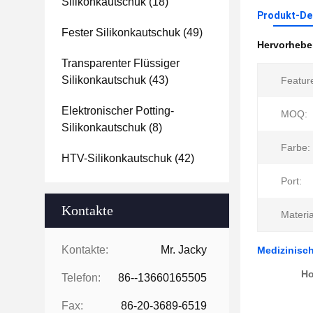
Silikonkautschuk
(18)
Produkt-Det
Fester Silikonkautschuk
(49)
Hervorheb
Transparenter Flüssiger
Silikonkautschuk
(43)
Featur
Elektronischer Potting-
MOQ:
Silikonkautschuk
(8)
Farbe:
HTV-Silikonkautschuk
(42)
Port:
Kontakte
Materia
Kontakte:
Mr. Jacky
Medizinisch
Ho
Telefon:
86--13660165505
Fax:
86-20-3689-6519