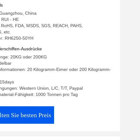
ls
: Guangzhou, China
 RUI - HE
ng: RoHS, FDA, MSDS, SGS, REACH, PAHS,
, etc.
r: RH6250-50YH
erschiffen-Ausdrücke
enge: 20KG oder 200KG
delbar
nformationen: 20 Kilogramm-Eimer oder 200 Kilogramm-
- 15days
ngungen: Western Union, L/C, T/T, Paypal
terial-Fähigkeit: 1000 Tonnen pro Tag
lten Sie besten Preis