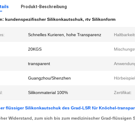
ails
Produkt-Beschreibung
en:
kundenspezifischer Silikonkautschuk
,
rtv Silikonform
es:
Schnelles Kurieren, hohe Transparenz
Haltbarkei
20KGS
Mischungsv
transparent
Anwendun
Guangzhou/Shenzhen
Hörbeispiel
l:
Silikonmaterial 100%
Zertifikat:
er flüssiger Silikonkautschuk des Grad-LSR für Knöchel-transpa
her Widerstand, zum sich bis zum medizinischer Grad-flüssigen S