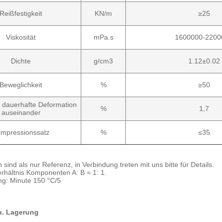
Reißfestigkeit
KN/m
≥25
Viskosität
mPa.s
1600000-2200
Dichte
g/cm3
1.12±0.02
Beweglichkeit
%
≥50
 dauerhafte Deformation
%
1,7
auseinander
mpressionssatz
%
≤35
 sind als nur Referenz, in Verbindung treten mit uns bitte für Details.
rhältnis Komponenten A: B = 1: 1.
ng: Minute 150 °C/5
u. Lagerung