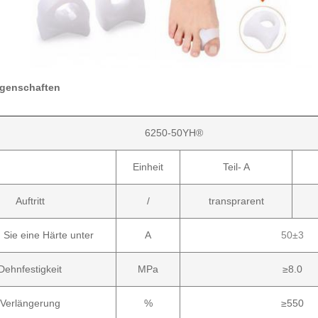
igenschaften
6250-50YH®
Einheit
Teil- A
Auftritt
/
transprarent
 Sie eine Härte unter
A
50±3
Dehnfestigkeit
MPa
≥8.0
Verlängerung
%
≥550