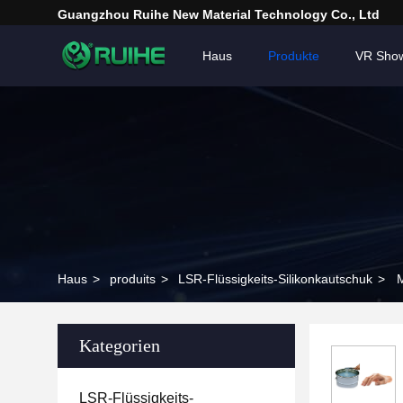
Guangzhou Ruihe New Material Technology Co., Ltd
Haus
Produkte
VR Sho
Haus
>
produits
>
LSR-Flüssigkeits-Silikonkautschuk
>
M
Kategorien
LSR-Flüssigkeits-