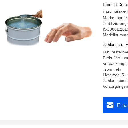
Produkt-Detai
Herkunftsort
Markenname:
Zertifizieru
ISO9001:2016
Modellnumme
Zahlungs-u. V
Min Bestellm
Preis: Verhan
Verpackung I
Trommeln
Lieferzeit: 5 
Zahlungsbedi
Versorgungsma
Erha