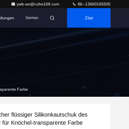
ywb-wx@ruihe168.com
86--13660165505
altungen
Zitat
German
nsparente Farbe
cher flüssiger Silikonkautschuk des
für Knöchel-transparente Farbe