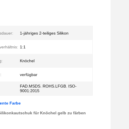
tsdauer:
1-jähriges 2-teiliges Silikon
erhältnis:
1:1
g:
Knöchel
:
verfügbar
FAD.MSDS. ROHS.LFGB. ISO-
9001:2015
rente Farbe
ilikonkautschuk für Knöchel gelb zu färben