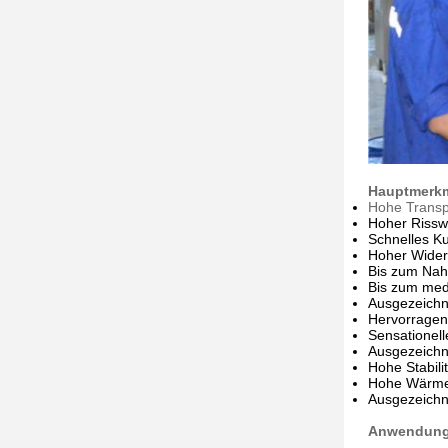
Hauptmerkm
Hohe Trans
Hoher Rissw
Schnelles Ku
Hoher Wider
Bis zum Nah
Bis zum med
Ausgezeichne
Hervorragen
Sensationell
Ausgezeichn
Hohe Stabil
Hohe Wärme
Ausgezeichne
Anwendun