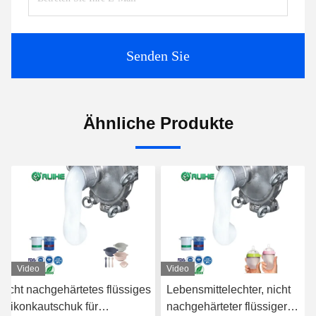
Senden Sie
Ähnliche Produkte
Video
Video
Nicht nachgehärtetes flüssiges
Lebensmittelechter, nicht
Silikonkautschuk für
nachgehärteter flüssiger