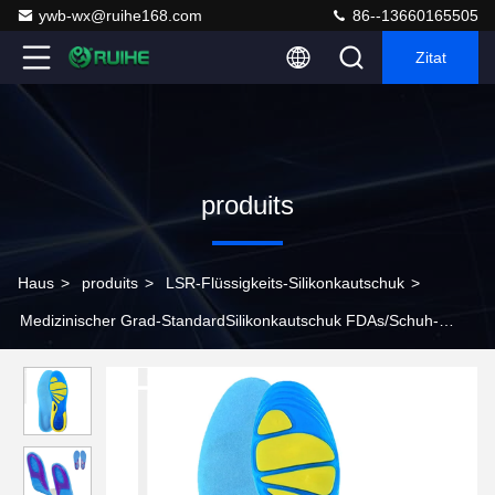
ywb-wx@ruihe168.com
86--13660165505
Zitat
produits
Haus
>
produits
>
LSR-Flüssigkeits-Silikonkautschuk
>
Medizinischer Grad-StandardSilikonkautschuk FDAs/Schuh-
Einlegesohlen-Silikon