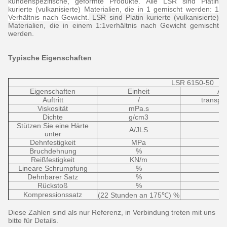
kundenspezifische, geformte Produkte. Alle LSR sind Platin
kurierte (vulkanisierte) Materialien, die in 1 gemischt werden: 1
Verhältnis nach Gewicht.
LSR sind Platin kurierte (vulkanisierte)
Materialien, die in einem 1:1verhältnis nach Gewicht gemischt
werden.
Typische Eigenschaften
LSR 6150-50
Eigenschaften
Einheit
A
Auftritt
/
transpa
Viskosität
mPa.s
Dichte
g/cm3
Stützen Sie eine Härte
A/JLS
unter
Dehnfestigkeit
MPa
Bruchdehnung
%
Reißfestigkeit
KN/m
Lineare Schrumpfung
%
Dehnbarer Satz
%
Rückstoß
%
Kompressionssatz
(22 Stunden an 175℃) %
Diese Zahlen sind als nur Referenz, in Verbindung treten mit uns
bitte für Details.