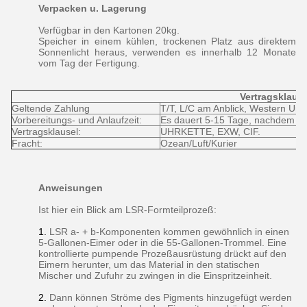
Verpacken u. Lagerung
Verfügbar in den Kartonen 20kg.
Speicher in einem kühlen, trockenen Platz aus direktem
Sonnenlicht heraus, verwenden es innerhalb 12 Monate
vom Tag der Fertigung.
Vertragsklaus
Geltende Zahlung
T/T, L/C am Anblick, Western Unio
Vorbereitungs- und Anlaufzeit:
Es dauert 5-15 Tage, nachdem es
Vertragsklausel:
UHRKETTE, EXW, CIF.
Fracht:
Ozean/Luft/Kurier
Anweisungen
Ist hier ein Blick am LSR-Formteilprozeß:
1.
LSR a- + b-Komponenten kommen gewöhnlich in einen
5-Gallonen-Eimer oder in die 55-Gallonen-Trommel. Eine
kontrollierte pumpende Prozeßausrüstung drückt auf den
Eimern herunter, um das Material in den statischen
Mischer und Zufuhr zu zwingen in die Einspritzeinheit.
2.
Dann können Ströme des Pigments hinzugefügt werden