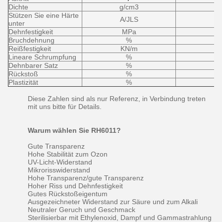
Dichte
g/cm3
Stützen Sie eine Härte
A/JLS
unter
Dehnfestigkeit
MPa
Bruchdehnung
%
Reißfestigkeit
KN/m
Lineare Schrumpfung
%
Dehnbarer Satz
%
Rückstoß
%
Plastizität
%
Diese Zahlen sind als nur Referenz, in Verbindung treten
mit uns bitte für Details.
Warum wählen Sie RH6011?
Gute Transparenz
Hohe Stabilität zum Ozon
UV-Licht-Widerstand
Mikrorisswiderstand
Hohe Transparenz/gute Transparenz
Hoher Riss und Dehnfestigkeit
Gutes Rückstoßeigentum
Ausgezeichneter Widerstand zur Säure und zum Alkali
Neutraler Geruch und Geschmack
Sterilisierbar mit Ethylenoxid, Dampf und Gammastrahlung