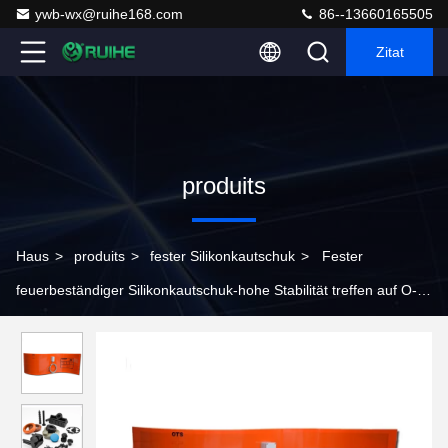
ywb-wx@ruihe168.com
86--13660165505
Zitat
produits
Haus
>
produits
>
fester Silikonkautschuk
>
Fester
feuerbeständiger Silikonkautschuk-hohe Stabilität treffen auf O-
Ring Dichtungen zu