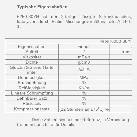
Typische Eigenschaften
6250-30YH ist der 2-teilige flüssige Silikonkautschuk,
katalysiert durch Platin, Mischungsverhältnis Teile A: B=1:
1.
M RH6250-30YH
Eigenschaften
Einheit
A
Auftritt
/
transpa
Viskosität
mPa.s
Dichte
g/cm3
Stützen Sie eine Härte
A/JLS
unter
Dehnfestigkeit
MPa
Bruchdehnung
%
Reißfestigkeit
KN/m
Lineare Schrumpfung
%
Dehnbarer Satz
%
Rückstoß
%
Kompressionssatz
(22 Stunden an 175℃) %
Diese Zahlen sind als nur Referenz, in Verbindung
treten mit uns bitte für Details.