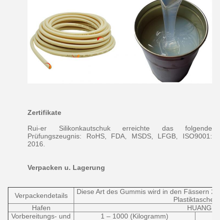
Zertifikate
Rui-er Silikonkautschuk erreichte das folgende
Prüfungszeugnis: RoHS, FDA, MSDS, LFGB, ISO9001:
2016.
Verpacken u. Lagerung
Diese Art des Gummis wird in den Fässern 20k
Verpackendetails
Plastiktasche 
Hafen
HUANGPU
Vorbereitungs- und
1 – 1000 (Kilogramm)