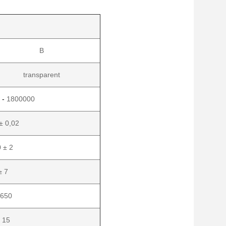
B
transparent
 -
1800000
± 0,02
 ± 2
≥ 7
 650
 15