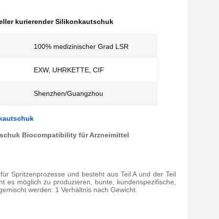
ller kurierender Silikonkautschuk
100% medizinischer Grad LSR
EXW, UHRKETTE, CIF
Shenzhen/Guangzhou
nkautschuk
chuk Biocompatibility für Arzneimittel
ür Spritzenprozesse und besteht aus Teil A und der Teil
acht es möglich zu produzieren, bunte, kundenspezifische,
 1 gemischt werden: 1 Verhältnis nach Gewicht.