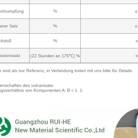
Schrumpfung
%
≤
arer Satz
%
≥
ckstoß
%
≥
ssionssatz
≤
(22 Stunden an 175℃) %
 sind als nur Referenz, in Verbindung treten mit uns bitte für Details.
enschaften des vulcanisate:
gsverhältnis von Komponenten A: B = 1: 1.