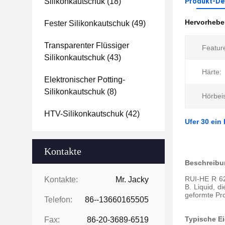
Silikonkautschuk
(18)
Produkt-Det
Hervorheb
Fester Silikonkautschuk
(49)
Transparenter Flüssiger
Featur
Silikonkautschuk
(43)
Härte:
Elektronischer Potting-
Silikonkautschuk
(8)
Hörbeis
HTV-Silikonkautschuk
(42)
Ufer 30 ein
Kontakte
Beschreibu
RUI-HE R 625
Kontakte:
Mr. Jacky
B. Liquid, d
geformte Pro
Telefon:
86--13660165505
Typische E
Fax:
86-20-3689-6519