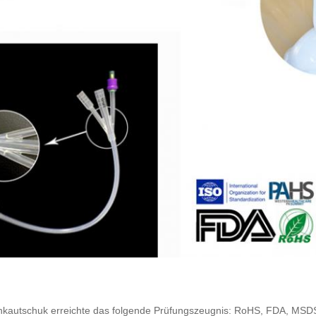
konkautschuk erreichte das folgende Prüfungszeugnis: RoHS, FDA, MS