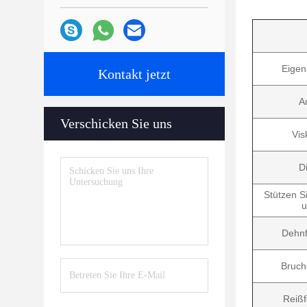
Eigen
Kontakt jetzt
Au
Verschicken Sie uns
Vis
D
Stützen S
u
Dehnf
Bruc
Reißf