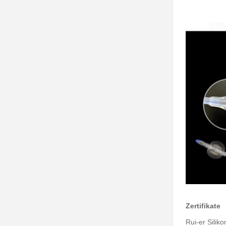
Zertifikate
Rui-er Sili