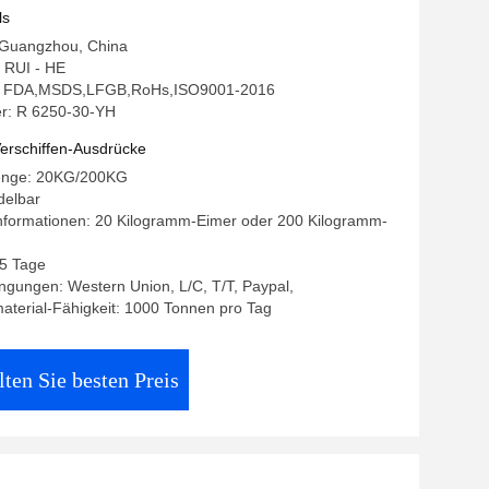
ls
: Guangzhou, China
 RUI - HE
ng: FDA,MSDS,LFGB,RoHs,ISO9001-2016
r: R 6250-30-YH
erschiffen-Ausdrücke
enge: 20KG/200KG
delbar
nformationen: 20 Kilogramm-Eimer oder 200 Kilogramm-
15 Tage
gungen: Western Union, L/C, T/T, Paypal,
terial-Fähigkeit: 1000 Tonnen pro Tag
lten Sie besten Preis