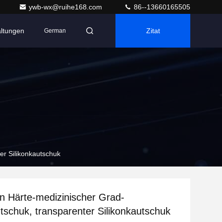
ywb-wx@ruihe168.com
86--13660165505
altungen
Zitat
German
er Silikonkautschuk
in Härte-medizinischer Grad-
utschuk, transparenter Silikonkautschuk