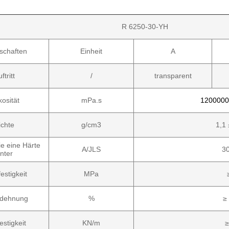
R 6250-30-YH
schaften
Einheit
A
ftritt
/
transparent
kosität
mPa.s
1200000
ichte
g/cm3
1,1 
ie eine Härte
A/JLS
30
nter
estigkeit
MPa
hdehnung
%
≥
estigkeit
KN/m
≥