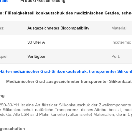
ails
Produkt-Beschreibung
en:
Flüssigkeitssilikonkautschuk des medizinischen Grades
,
schne
es:
Ausgezeichnetes Biocompatibility
Material:
30 Ufer A
Incoterms:
piel:
Verfügbar
Port:
 Härte-medizinischer Grad-Silikonkautschuk, transparenter Siliko
Medizinischer Grad ausgezeichneter transparenter Silikonkauts
ng
0-30-YH ist eine Art flüssiger Silikonkautschuk der Zweikomponente f
ie Silikonkautschuk natürliche Transparenz, dieses Attribut besitzt, m
dukte. Alle LSR sind Platin kurierte (vulkanisierte) Materialien, die in
igenschaften