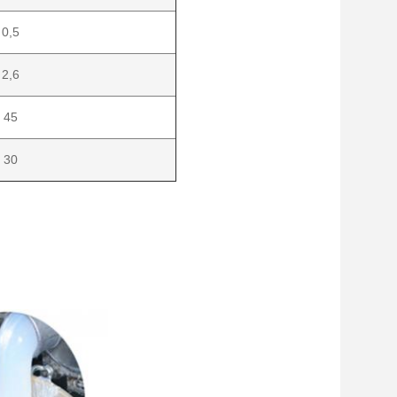
 0,5
 2,6
 45
 30