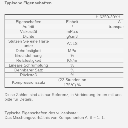
Typische Eigenschaften
H 6250-30YH
Eigenschaften
Einheit
A
Auftritt
/
transparen
Viskosität
mPa.s
Dichte
g/cm3
Stützen Sie eine Härte
A/JLS
unter
Dehnfestigkeit
MPa
Bruchdehnung
%
Reißfestigkeit
KN/m
Lineare Schrumpfung
%
Dehnbarer Satz
%
Rückstoß
%
(22 Stunden an
Kompressionssatz
175℃) %
Diese Zahlen sind als nur Referenz, in Verbindung treten mit uns
bitte für Details.
Typische Eigenschaften des vulcanisate:
Das Mischungsverhältnis von Komponenten A: B = 1: 1.