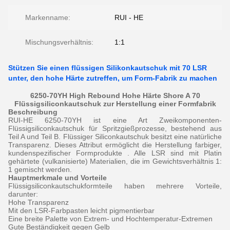
Markenname:
RUI - HE
Mischungsverhältnis:
1:1
Stützen Sie einen flüssigen Silikonkautschuk mit 70 LSR
unter, den hohe Härte zutreffen, um Form-Fabrik zu machen
6250-70YH High Rebound Hohe Härte Shore A 70
Flüssigsiliconkautschuk zur Herstellung einer Formfabrik
Beschreibung
RUI-HE 6250-70YH ist eine Art Zweikomponenten-
Flüssigsiliconkautschuk für Spritzgießprozesse, bestehend aus
Teil A und Teil B. Flüssiger Siliconkautschuk besitzt eine natürliche
Transparenz. Dieses Attribut ermöglicht die Herstellung farbiger,
kundenspezifischer Formprodukte .
Alle LSR sind mit Platin
gehärtete (vulkanisierte) Materialien, die im Gewichtsverhältnis 1:
1 gemischt werden.
Hauptmerkmale und Vorteile
Flüssigsiliconkautschukformteile haben mehrere Vorteile,
darunter:
Hohe Transparenz
Mit den LSR-Farbpasten leicht pigmentierbar
Eine breite Palette von Extrem- und Hochtemperatur-Extremen
Gute Beständigkeit gegen Gelb