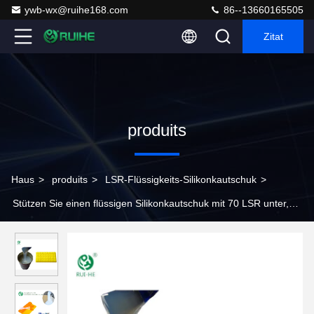
ywb-wx@ruihe168.com
86--13660165505
Zitat
produits
Haus
>
produits
>
LSR-Flüssigkeits-Silikonkautschuk
>
Stützen Sie einen flüssigen Silikonkautschuk mit 70 LSR unter,
den hohe Härte zutreffen, um Form-Fabrik zu machen