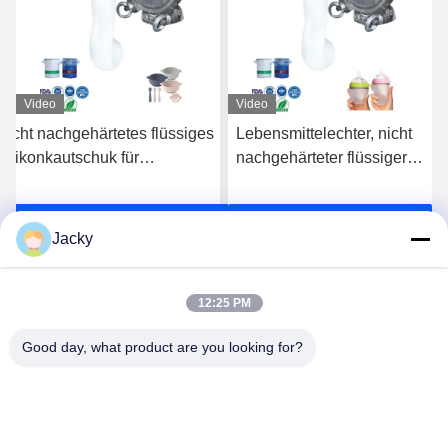
Video
Video
Nicht nachgehärtetes flüssiges
Lebensmittelechter, nicht
Silikonkautschuk für
nachgehärteter flüssiger
Babyprodukte und
Silikonkautschuk für
Lebensmittelkontaktanwendungen
Babyprodukte und
s
Erhalten Sie besten Preis
Erhalten Sie besten Preis
Lebensmittelkontaktteile
Jacky
12:25 PM
Good day, what product are you looking for?
Guangzhou Ruihe New Material Technology
Co., Ltd