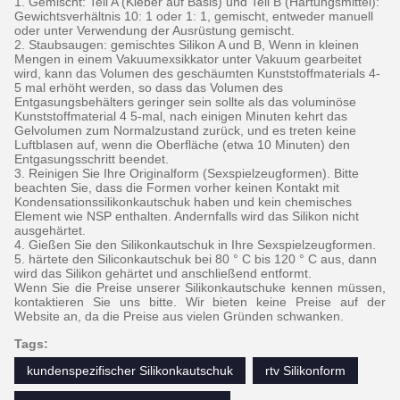
1. Gemischt: Teil A (Kleber auf Basis) und Teil B (Härtungsmittel):
Gewichtsverhältnis 10: 1 oder 1: 1, gemischt, entweder manuell
oder unter Verwendung der Ausrüstung gemischt.
2. Staubsaugen: gemischtes Silikon A und B, Wenn in kleinen
Mengen in einem Vakuumexsikkator unter Vakuum gearbeitet
wird, kann das Volumen des geschäumten Kunststoffmaterials 4-
5 mal erhöht werden, so dass das Volumen des
Entgasungsbehälters geringer sein sollte als das voluminöse
Kunststoffmaterial 4 5-mal, nach einigen Minuten kehrt das
Gelvolumen zum Normalzustand zurück, und es treten keine
Luftblasen auf, wenn die Oberfläche (etwa 10 Minuten) den
Entgasungsschritt beendet.
3. Reinigen Sie Ihre Originalform (Sexspielzeugformen). Bitte
beachten Sie, dass die Formen vorher keinen Kontakt mit
Kondensationssilikonkautschuk haben und kein chemisches
Element wie NSP enthalten. Andernfalls wird das Silikon nicht
ausgehärtet.
4. Gießen Sie den Silikonkautschuk in Ihre Sexspielzeugformen.
5. härtete den Siliconkautschuk bei 80 ° C bis 120 ° C aus, dann
wird das Silikon gehärtet und anschließend entformt.
Wenn Sie die Preise unserer Silikonkautschuke kennen müssen,
kontaktieren Sie uns bitte.
Wir bieten keine Preise auf der
Website an, da die Preise aus vielen Gründen schwanken.
Tags:
kundenspezifischer Silikonkautschuk
rtv Silikonform