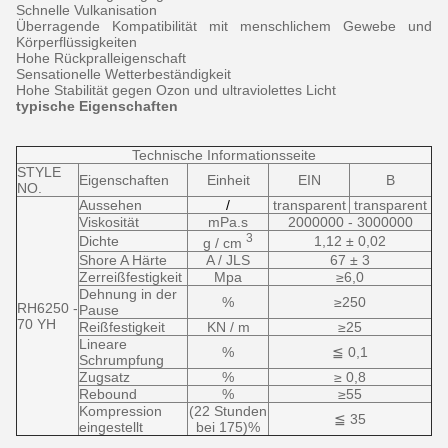
Schnelle Vulkanisation
Überragende Kompatibilität mit menschlichem Gewebe und
Körperflüssigkeiten
Hohe Rückpralleigenschaft
Sensationelle Wetterbeständigkeit
Hohe Stabilität gegen Ozon und ultraviolettes Licht
typische Eigenschaften
Technische Informationsseite
STYLE
Eigenschaften
Einheit
EIN
B
NO.
Aussehen
/
transparent
transparent
Viskosität
mPa.s
2000000 - 3000000
3
Dichte
1,12 ± 0,02
g / cm
Shore A Härte
A / JLS
67 ± 3
Zerreißfestigkeit
Mpa
≥6,0
Dehnung in der
%
≥250
RH6250 -
Pause
70 YH
Reißfestigkeit
KN / m
≥25
Lineare
%
≦ 0,1
Schrumpfung
Zugsatz
%
≥ 0,8
Rebound
%
≥55
Kompression
(22 Stunden
≦ 35
eingestellt
bei 175)%