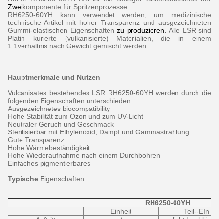
Zwei
komponente für
Spritzen
prozesse.
RH6250-60YH kann verwendet werden, um medizinische
technische Artikel mit hoher Transparenz und ausgezeichneten
Gummi-elastischen
Eigenschaften
zu produzieren.
Alle LSR sind
Platin kurierte (vulkanisierte) Materialien, die in einem
1:1verhältnis nach Gewicht gemischt werden.
Hauptmerkmale und Nutzen
Vulcanisates bestehendes
LSR
RH6250-60YH werden durch die
folgenden Eigenschaften unterschieden:
Ausgezeichnetes biocompatibility
Hohe Stabilität zum Ozon und zum UV-Licht
Neutraler Geruch und Geschmack
Sterilisierbar
mit Ethylenoxid, Dampf und Gammastrahlung
Gute Transparenz
Hohe Wärmebeständigkeit
Hohe Wiederaufnahme nach
einem Durchbohren
Einfaches
pigmentierbares
Typische
Eigenschaften
RH6250-60YH
Einheit
Teil--EIn