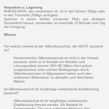
Verpacken u. Lagerung
RH6250-60YH, das medizinisch ist, ist in den Eimern 20kgs oder
in den Trommeln 200kgs verfügbar.
Speicher in einem kühlen trockenen Platz aus direktem
Sonnenlicht heraus
, verwenden
es innerhalb 12 Monate vom Tag
der Fertigung.
Wissen
Für welche Umwelt ist der Silikonkautschuk, der NICHT passend
ist?
Herkömmlicher Silikonkautschuk ist nicht in der Umwelt
passend, wohin er in Kontakt mit Heizölen und
Lösungsmitteln kommt. RUI-HE Silikon führt jedoch
ausgezeichnet unter solchen Bedingungen durch.
Silikonkautschuke im Allgemeinen haben auch den
schlechten Widerstand, zu dämpfen und überhitztes
Wasser.
Ist Silikonkautschuk für langfristige medizinische Einpflanzung
passend?
Silikonkautschuk ist für langfristige medizinische
Einpflanzung benutzt worden. Ein Beispiel ist
Fingergelenke. Die neue schlechte Werbung über