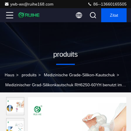
ywb-wx@ruihe168.com
86--13660165505
Zitat
produits
Haus
>
produits
>
Medizinische Grade-Silikon-Kautschuk
>
Medizinischer Grad-Silikonkautschuk RH6250-60YH benutzt im
medizinischen Verbrauchsmaterial-Katheter-Unterdruck-
Entwässerungs-Ball