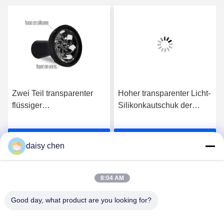
Zwei Teil transparenter
Hoher transparenter Licht-
flüssiger
Silikonkautschuk der
Silikonkautschuk-für helle
Flüssigkeits-LED für
Form-Säurebeständigkeit
Form-mikro-
s
Erhalten Sie besten Preis
Erhalten Sie besten Preis
Rissbeständigkeit
daisy chen
8:04 AM
Good day, what product are you looking for?
Guangzhou Ruihe New Material Technology