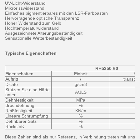
UV-Licht-Widerstand
Mikrorisswiderstand
Einfaches pigmentierbares mit den LSR-Farbpasten
Hervorragende optische Transparenz
Hoher Widerstand zum Gelb
Hochtemperaturwiderstand
Ausgezeichnete Alterungsbeständigkeit
Sensationelle Wetterbeständigkeit
Typische Eigenschaften
RH5350-60
Eigenschaften
Einheit
A
Auftritt
/
transpa
Dichte
g/cm3
Stützen Sie eine Härte
A/JLS
unter
Dehnfestigkeit
MPa
Bruchdehnung
%
Reißfestigkeit
KN/m
Lineare Schrumpfung
%
Dehnbarer Satz
%
Rückstoß
%
Diese Zahlen sind als nur Referenz, in Verbindung treten mit uns