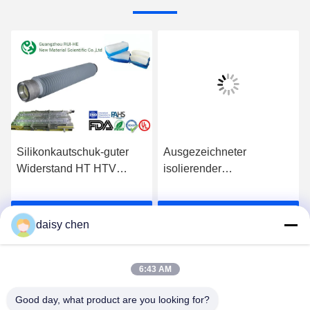
Silikonkautschuk-guter
Ausgezeichneter
Widerstand HT HTV
isolierender
relativer Feuchtigkeit 4011
Silikonkautschuk relativer
zu extremen
Feuchtigkeit 5011 der
s
Erhalten Sie besten Preis
Erhalten Sie besten Preis
Temperaturen 90 - ℃ 300
Eigenschaften-HTV HT für
daisy chen
elektronische Teile
6:43 AM
Good day, what product are you looking for?