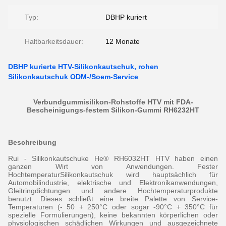
Typ:
DBHP kuriert
Haltbarkeitsdauer:
12 Monate
DBHP kurierte HTV-Silikonkautschuk, rohen
Silikonkautschuk ODM-/Soem-Service
Verbundgummisilikon-Rohstoffe HTV mit FDA-
Bescheinigungs-festem Silikon-Gummi RH6232HT
Beschreibung
Rui - Silikonkautschuke He® RH6032HT HTV haben einen
ganzen Wirt von Anwendungen. Fester
HochtemperaturSilikonkautschuk wird hauptsächlich für
Automobilindustrie, elektrische und Elektronikanwendungen,
Gleitringdichtungen und andere Hochtemperaturprodukte
benutzt. Dieses schließt eine breite Palette von Service-
Temperaturen (- 50 + 250°C oder sogar -90°C + 350°C für
spezielle Formulierungen), keine bekannten körperlichen oder
physiologischen schädlichen Wirkungen und ausgezeichnete