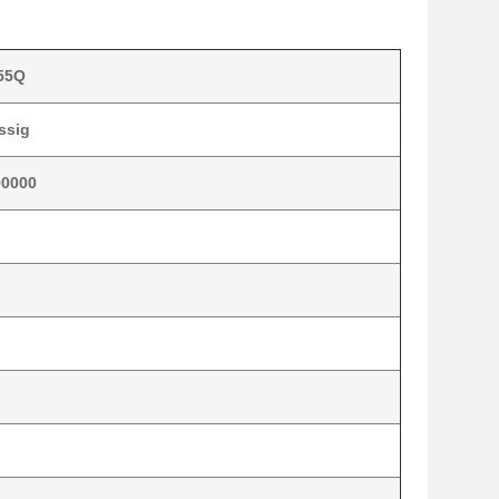
-55Q
ssig
00000