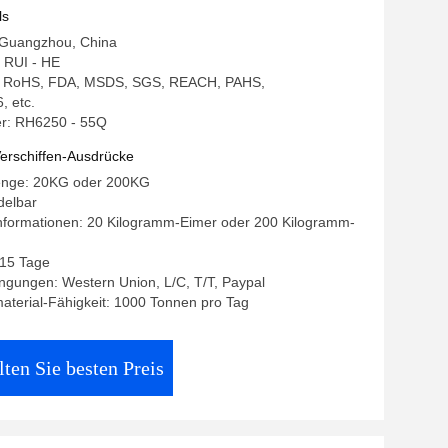
ls
: Guangzhou, China
 RUI - HE
ng: RoHS, FDA, MSDS, SGS, REACH, PAHS,
, etc.
r: RH6250 - 55Q
erschiffen-Ausdrücke
enge: 20KG oder 200KG
delbar
nformationen: 20 Kilogramm-Eimer oder 200 Kilogramm-
- 15 Tage
ngungen: Western Union, L/C, T/T, Paypal
terial-Fähigkeit: 1000 Tonnen pro Tag
lten Sie besten Preis