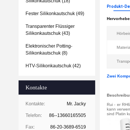
Silikonkautschuk
(18)
Produkt-Det
Fester Silikonkautschuk
(49)
Hervorheb
Transparenter Flüssiger
Silikonkautschuk
(43)
Hörbeis
Elektronischer Potting-
Materia
Silikonkautschuk
(8)
Transpo
HTV-Silikonkautschuk
(42)
Zwei Kompo
Kontakte
Beschreibu
Kontakte:
Mr. Jacky
Rui - er RH6
kann verwen
sind Platin k
Telefon:
86--13660165505
Fax:
86-20-3689-6519