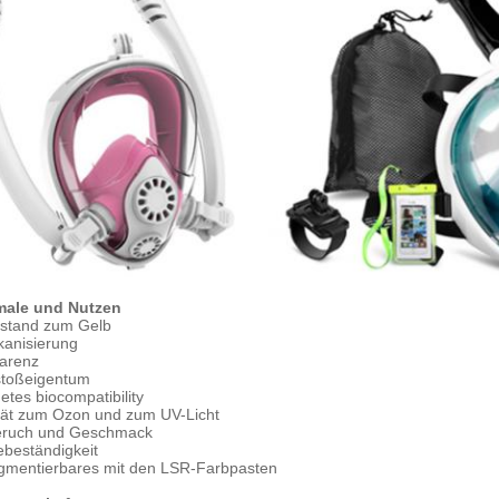
ale und Nutzen
stand zum Gelb
kanisierung
arenz
stoßeigentum
tes biocompatibility
ität zum Ozon und zum UV-Licht
eruch und Geschmack
beständigkeit
igmentierbares mit den LSR-Farbpasten