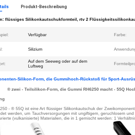
ails
Produkt-Beschreibung
en:
flüssiges Silikonkautschukformteil
,
rtv 2 Flüssigkeitssilikonk
piel:
Verfügbar
Farbe:
l:
Silizium
Anwendun
Auf dem Seeweg oder auf dem
rt:
Formteilpr
Luftweg
nenten-Silikon-Form, die Gummihoch-Rückstoß für Sport-Ausrüs
® zwei - Teilsilikon-Form, die Gummi RH6250 macht - 55Q Hoc
ng
250 - ® 55Q ist eine Art flüssiger Silikonkautschuk der Zweikomponente
det werden, um Tauchversorgungen mit ungiftigem, geruchlosem und 
urierte (vulkanisierte) Materialien, die in 1 gemischt werden: 1 Verhältn