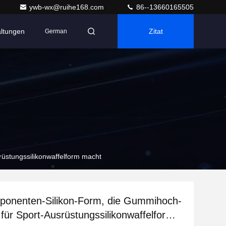
ywb-wx@ruihe168.com
86--13660165505
altungen
Zitat
German
üstungssilikonwaffelform macht
ponenten-Silikon-Form, die Gummihoch-
für Sport-Ausrüstungssilikonwaffelform