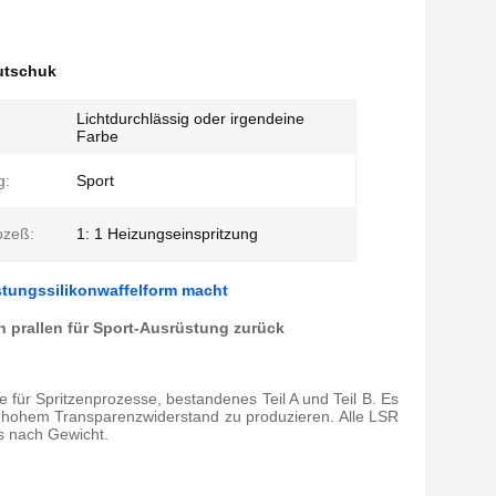
autschuk
Lichtdurchlässig oder irgendeine
Farbe
g:
Sport
ozeß:
1: 1 Heizungseinspritzung
tungssilikonwaffelform macht
h prallen für Sport-Ausrüstung zurück
 für Spritzenprozesse, bestandenes Teil A und Teil B. Es
hohem Transparenzwiderstand zu produzieren. Alle LSR
is nach Gewicht.