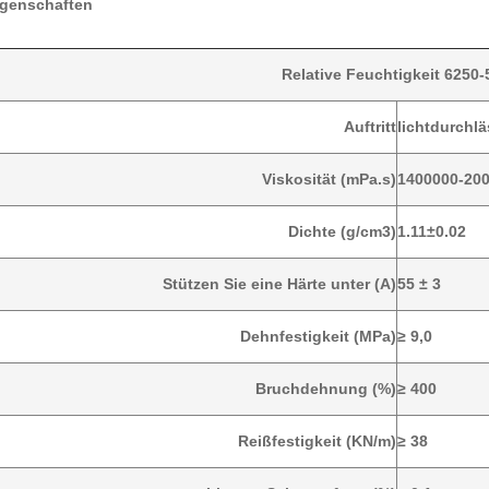
igenschaften
Relative Feuchtigkeit 6250
Auftritt
lichtdurchlä
Viskosität (mPa.s)
1400000-20
Dichte (g/cm3)
1.11±0.02
Stützen Sie eine Härte unter (A)
55 ± 3
Dehnfestigkeit (MPa)
≥ 9,0
Bruchdehnung (%)
≥ 400
Reißfestigkeit (KN/m)
≥ 38