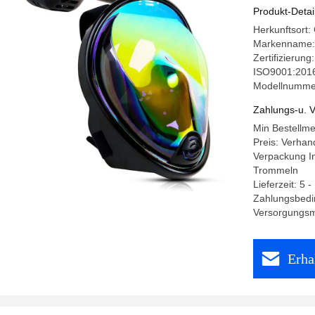
macht
Produkt-Detai
Herkunftsort
Markenname:
Zertifizieru
ISO9001:2016
Modellnumme
Zahlungs-u. V
Min Bestellm
Preis: Verhan
Verpackung I
Trommeln
Lieferzeit: 5 
Zahlungsbedi
Versorgungsma
Erha